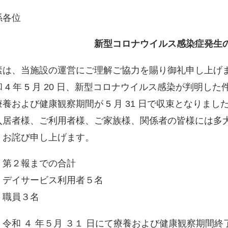
令和 4 年 5 
係各位
新型コロナウイルス感染症発生
素は、当施設の運営にご理解ご協力を賜り御礼申し上げ
和 4 年 5 月 20 日、新型コロナウイルス感染が判明
療養および健康観察期間が 5 月 31 日で収束となりま
入居者様、ご利用者様、ご家族様、関係者の皆様には多
くお詫び申し上げます。
．第２報までの合計
イサービス利用者５名
員３名
．令和 ４ 年５月 ３１ 日にて療養および健康観察期間終