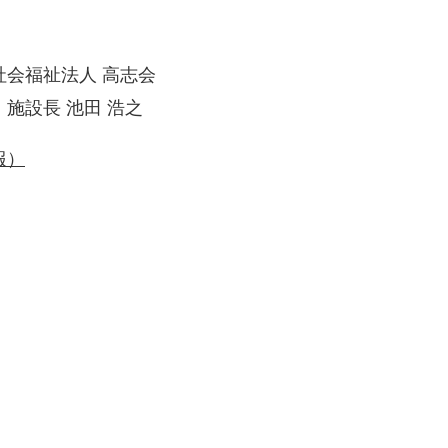
高志会
 浩之
報）